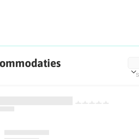
commodaties
S