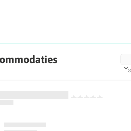
commodaties
S