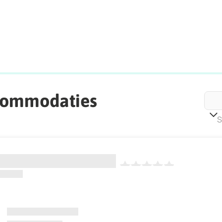
commodaties
S