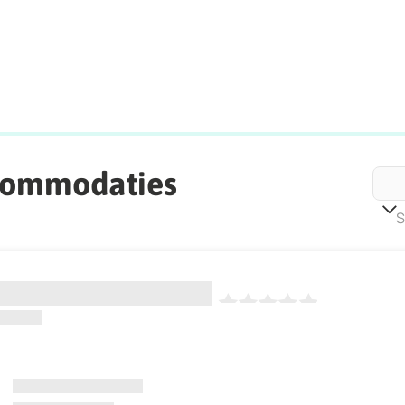
commodaties
S