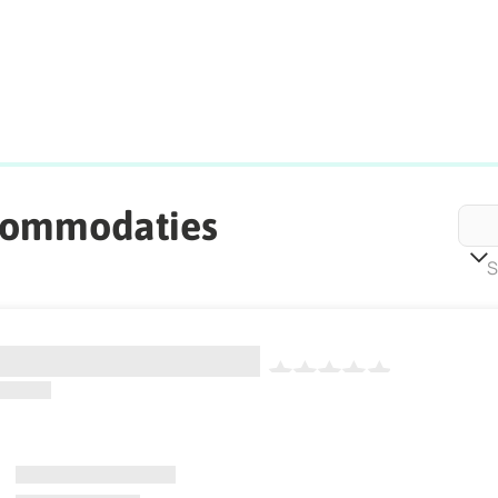
commodaties
S