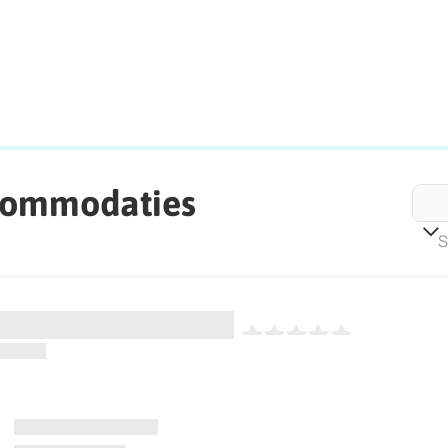
commodaties
S