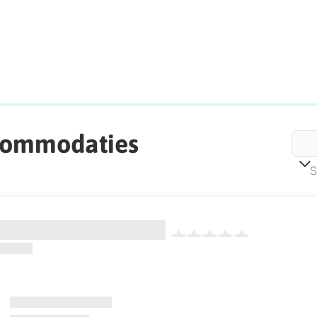
commodaties
S