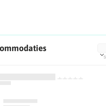
commodaties
S