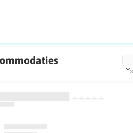
commodaties
S