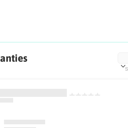
anties
S