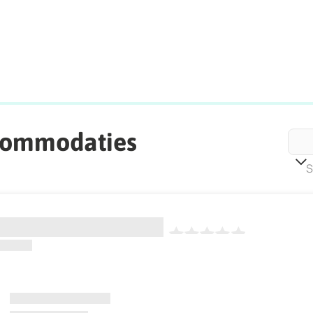
commodaties
S