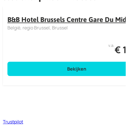
B&B Hotel Brussels Centre Gare Du Mid
België
regio Brussel
Brussel
v.a.
€ 
Bekijken
Trustpilot