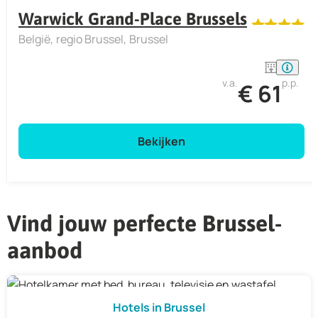
Warwick Grand-Place Brussels
België
regio Brussel
Brussel
v.a.
p.p.
€ 61
Bekijken
Vind jouw perfecte Brussel-
aanbod
Hotels in Brussel