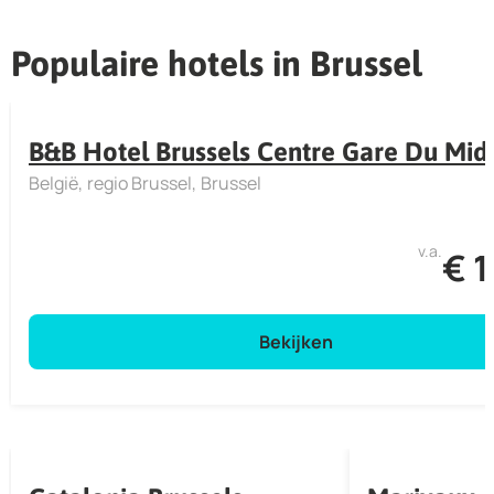
Populaire hotels in Brussel
B&B Hotel Brussels Centre Gare Du Mid
België
regio Brussel
Brussel
v.a.
€ 
Bekijken