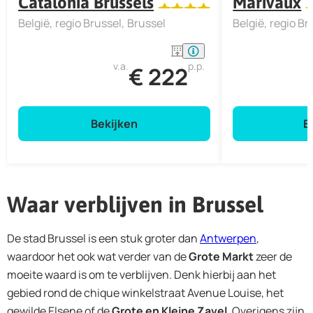
Catalonia Brussels
Marivaux
België
regio Brussel
Brussel
België
regio Br
v.a.
p.p.
€ 222
Bekijken
B
Waar verblijven in Brussel
De stad Brussel is een stuk groter dan
Antwerpen
,
waardoor het ook wat verder van de
Grote Markt
zeer de
moeite waard is om te verblijven. Denk hierbij aan het
gebied rond de chique winkelstraat Avenue Louise, het
gewilde Elsene of de
Grote en Kleine Zavel
. Overigens zijn