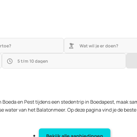
artoe?
Wat wil je er doen?
5 t/m 10 dagen
 Boeda en Pest tijdens een stedentrip in Boedapest, maak sa
oise water van het Balatonmeer. Op deze pagina vind je de bes
Bekijk alle aanbiedingen