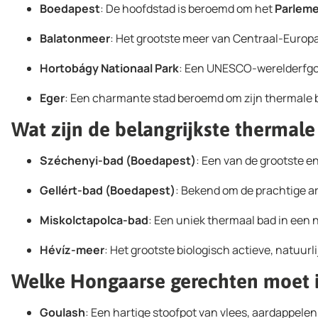
Boedapest
: De hoofdstad is beroemd om het
Parlem
Balatonmeer
: Het grootste meer van Centraal-Europ
Hortobágy Nationaal Park
: Een UNESCO-werelderfgoed
Eger
: Een charmante stad beroemd om zijn thermale ba
Wat zijn de belangrijkste thermale
Széchenyi-bad (Boedapest)
: Een van de grootste 
Gellért-bad (Boedapest)
: Bekend om de prachtige a
Miskolctapolca-bad
: Een uniek thermaal bad in een n
Hévíz-meer
: Het grootste biologisch actieve, natuur
Welke Hongaarse gerechten moet i
Goulash
: Een hartige stoofpot van vlees, aardappelen