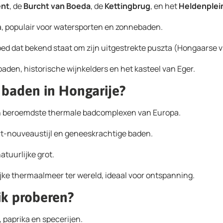
ent
, de
Burcht van Boeda
, de
Kettingbrug
, en het
Heldenplei
a, populair voor watersporten en zonnebaden.
 dat bekend staat om zijn uitgestrekte puszta (Hongaarse vla
den, historische wijnkelders en het kasteel van Eger.
 baden in Hongarije?
en beroemdste thermale badcomplexen van Europa.
rt-nouveaustijl en geneeskrachtige baden.
atuurlijke grot.
lijke thermaalmeer ter wereld, ideaal voor ontspanning.
k proberen?
, paprika en specerijen.