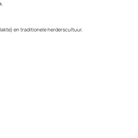
n
.
kte) en traditionele herderscultuur.