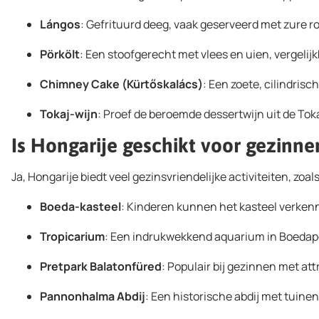
Lángos
: Gefrituurd deeg, vaak geserveerd met zure r
Pörkölt
: Een stoofgerecht met vlees en uien, vergeli
Chimney Cake (Kürtőskalács)
: Een zoete, cilindrisc
Tokaj-wijn
: Proef de beroemde dessertwijn uit de Toka
Is Hongarije geschikt voor gezinne
Ja, Hongarije biedt veel gezinsvriendelijke activiteiten, zoals
Boeda-kasteel
: Kinderen kunnen het kasteel verken
Tropicarium
: Een indrukwekkend aquarium in Boedape
Pretpark Balatonfüred
: Populair bij gezinnen met att
Pannonhalma Abdij
: Een historische abdij met tuinen