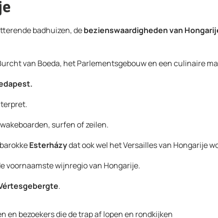
je
itterende badhuizen, de
bezienswaardigheden van Hongarij
de Burcht van Boeda, het Parlementsgebouw en een culinaire ma
edapest.
terpret.
 wakeboarden, surfen of zeilen.
 barokke
Esterházy
dat ook wel het Versailles van Hongarije 
de voornaamste wijnregio van Hongarije.
Vértesgebergte
.