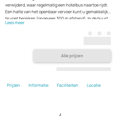
verwijderd, waar regelmatig een hotelbus naartoe rijdt.
Een halte van het openbaar vervoer kunt u gemakkelijk
te voet bereiken (ongeveer 300 m afstand). In de buurt
Lees meer
van het hotel vindt u het winkel- en
amusementscentrum Kasbah en Gran Chaparal.
Alle prijzen
Prijzen
Informatie
Faciliteiten
Locatie