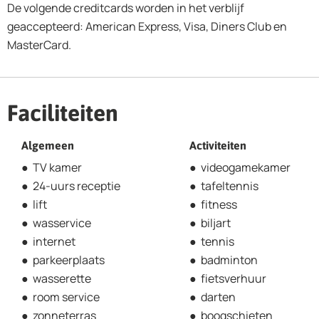
De volgende creditcards worden in het verblijf
geaccepteerd: American Express, Visa, Diners Club en
MasterCard.
Faciliteiten
Algemeen
Activiteiten
TV kamer
videogamekamer
24-uurs receptie
tafeltennis
lift
fitness
wasservice
biljart
internet
tennis
parkeerplaats
badminton
wasserette
fietsverhuur
room service
darten
zonneterras
boogschieten